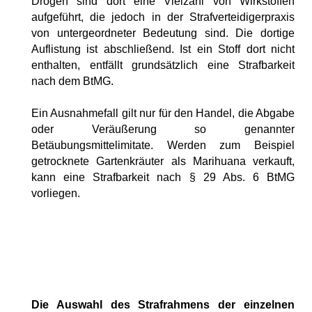
Drogen sind dort eine Vielzahl von Wirkstoffen
aufgeführt, die jedoch in der Strafverteidigerpraxis
von untergeordneter Bedeutung sind. Die dortige
Auflistung ist abschließend. Ist ein Stoff dort nicht
enthalten, entfällt grundsätzlich eine Strafbarkeit
nach dem BtMG.
Ein Ausnahmefall gilt nur für den Handel, die Abgabe
oder Veräußerung so genannter
Betäubungsmittelimitate. Werden zum Beispiel
getrocknete Gartenkräuter als Marihuana verkauft,
kann eine Strafbarkeit nach § 29 Abs. 6 BtMG
vorliegen.
Kokain, Haschisch, Cannabis, Marihuana, Gras,
Amphetamin, Ecstasy, Speed, Crystal, Pepp, THC
Die Auswahl des Strafrahmens der einzelnen