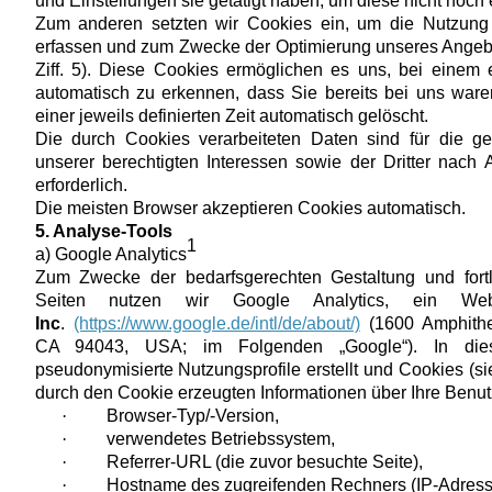
und Einstellungen sie getätigt haben, um diese nicht noc
Zum anderen setzten wir Cookies ein, um die Nutzung u
erfassen und zum Zwecke der Optimierung unseres Angebo
Ziff. 5). Diese Cookies ermöglichen es uns, bei einem
automatisch zu erkennen, dass Sie bereits bei uns war
einer jeweils definierten Zeit automatisch gelöscht.
Die durch Cookies verarbeiteten Daten sind für die 
unserer berechtigten Interessen sowie der Dritter nach 
erforderlich.
Die meisten Browser akzeptieren Cookies automatisch.
5. Analyse-Tools
1
a) Google Analytics
Zum Zwecke der bedarfsgerechten Gestaltung und fort
Seiten nutzen wir Google Analytics, ein We
Inc
.
(https://www.google.de/intl/de/about/)
(1600 Amphithe
CA 94043, USA; im Folgenden „Google“).
In die
pseudonymisierte Nutzungsprofile erstellt und Cookies (sie
durch den Cookie erzeugten Informationen über Ihre Benu
·
Browser-Typ/-Version,
·
verwendetes Betriebssystem,
·
Referrer-URL (die zuvor besuchte Seite),
·
Hostname des zugreifenden Rechners (IP-Adress