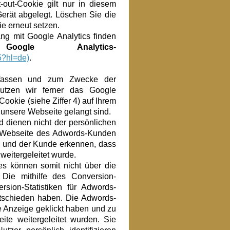
out-Cookie gilt nur in diesem
erät abgelegt. Löschen Sie die
e erneut setzen.
g mit Google Analytics finden
r
Google Analytics-
5?hl=de)
.
erfassen und zum Zwecke der
nutzen wir ferner das Google
okie (siehe Ziffer 4) auf Ihrem
 unsere Webseite gelangt sind.
d dienen nicht der persönlichen
er Webseite des Adwords-Kunden
e und der Kunde erkennen, dass
 weitergeleitet wurde.
s können somit nicht über die
Die mithilfe des Conversion-
sion-Statistiken für Adwords-
ntschieden haben. Die Adwords-
e Anzeige geklickt haben und zu
ite weitergeleitet wurden. Sie